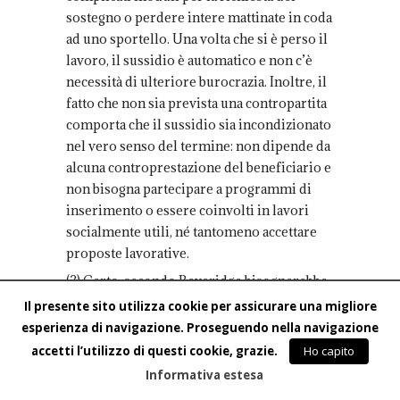
sostegno o perdere intere mattinate in coda
ad uno sportello. Una volta che si è perso il
lavoro, il sussidio è automatico e non c’è
necessità di ulteriore burocrazia. Inoltre, il
fatto che non sia prevista una contropartita
comporta che il sussidio sia incondizionato
nel vero senso del termine: non dipende da
alcuna controprestazione del beneficiario e
non bisogna partecipare a programmi di
inserimento o essere coinvolti in lavori
socialmente utili, né tantomeno accettare
proposte lavorative.
(3) Certo, secondo Beveridge bisognerebbe
che il sussidio durasse “il meno possibile”
Il presente sito utilizza cookie per assicurare una migliore
e il cittadino si facesse trovare “pronto”
esperienza di navigazione. Proseguendo nella navigazione
(soprattutto come condizioni di salute – ma
accetti l’utilizzo di questi cookie, grazie.
Ho capito
siamo nel 1942) per un nuovo impiego.
Informativa estesa
Beveridge non specifica meglio cosa